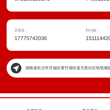
吕先生：
刘小姐：
17775742036
15111442
湖南省长沙市开福区青竹湖街道天胜社区纸笔塘路