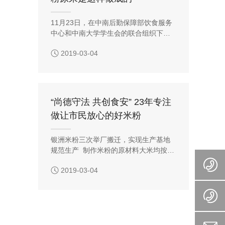
11月23日，在中南后勤保障部饮食服务
中心和中南大学学生会的联合组织下，
校会君和五名米粉小吃货来到食堂原材
2019-03-04
料供应企业——长沙银洲食品有限公
司，参观企业生产流程、体验企业文
化，踏上了一段奇妙的觅食之旅~ 校会
君作为一名酷爱面食的小吃货，吃了食
堂里银洲生产的米粉之后，简直爱到丧
“尚德守法 共创食安” 23年专注
失组织语言的能力！接下来就与校会君
做让市民放心的好米粉
一起来看看，爽滑、劲道、不断条、不
糊汤的米粉是怎么做出来的吧！ 首先我
们参观了原料仓库，
银洲米粉三次举厂搬迁，实现生产基地
规范生产 制作米粉的原材料大米均按批
次储存并标明生产日期 原材料大米需随
2019-03-04
附质监部门出具的检验报告单 集中生产
基地内的米粉全程冷链生产车间 为保障
米粉新鲜，银洲进行自主冷链配送 冷链
配送车内安装的温度计和记录仪 银洲自
设快检室，对米粉菌落总数、大肠菌群
等指标进行抽检 污水处理设备对于米粉