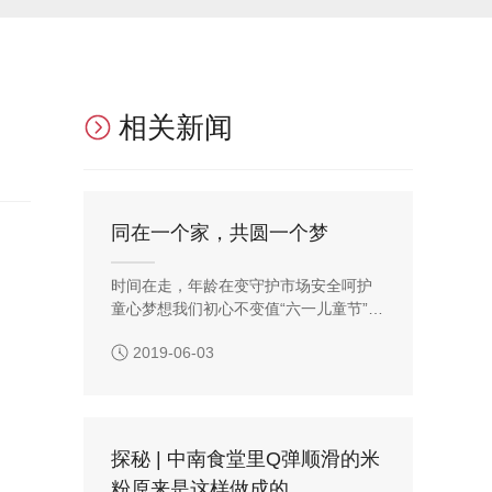
相关新闻
同在一个家，共圆一个梦
时间在走，年龄在变守护市场安全呵护
童心梦想我们初心不变值“六一儿童节”到
来之际开福区市场监管局联合清水塘社
2019-06-03
区开展了“同在一个家，共圆一个梦”六一
特别慰问活动。
探秘 | 中南食堂里Q弹顺滑的米
粉原来是这样做成的