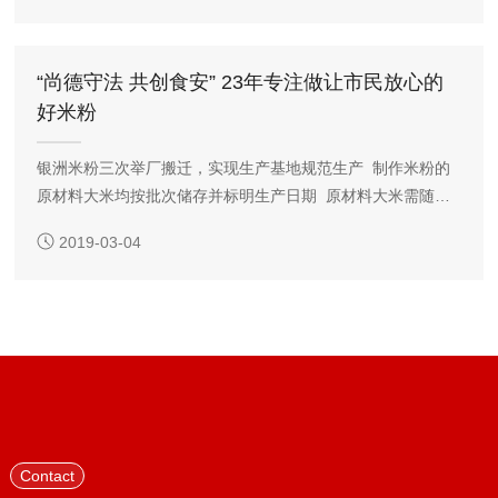
面食的小吃货，吃了食堂里银洲生产的米粉之后，简直爱到丧
失组织语言的能力！接下来就与校会君一起来看看，爽滑、劲
道、不断条、不糊汤的米粉是怎么做出来的吧！ 首先我们参
“尚德守法 共创食安” 23年专注做让市民放心的
观了原料仓库，
好米粉
银洲米粉三次举厂搬迁，实现生产基地规范生产 制作米粉的
原材料大米均按批次储存并标明生产日期 原材料大米需随附
质监部门出具的检验报告单 集中生产基地内的米粉全程冷链
2019-03-04
生产车间 为保障米粉新鲜，银洲进行自主冷链配送 冷链配送
车内安装的温度计和记录仪 银洲自设快检室，对米粉菌落总
数、大肠菌群等指标进行抽检 污水处理设备对于米粉生产厂
家来说也是一笔不小的开销 不少长沙机关食堂、老字号粉店
和新
Contact