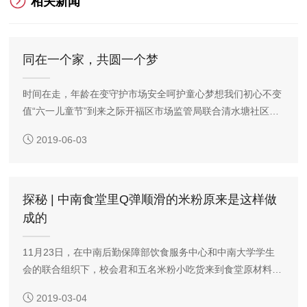
相关新闻
同在一个家，共圆一个梦
时间在走，年龄在变守护市场安全呵护童心梦想我们初心不变
值“六一儿童节”到来之际开福区市场监管局联合清水塘社区开
展了“同在一个家，共圆一个梦”六一特别慰问活动。
2019-06-03
探秘 | 中南食堂里Q弹顺滑的米粉原来是这样做
成的
11月23日，在中南后勤保障部饮食服务中心和中南大学学生
会的联合组织下，校会君和五名米粉小吃货来到食堂原材料供
应企业——长沙银洲食品有限公司，参观企业生产流程、体验
2019-03-04
企业文化，踏上了一段奇妙的觅食之旅~ 校会君作为一名酷爱